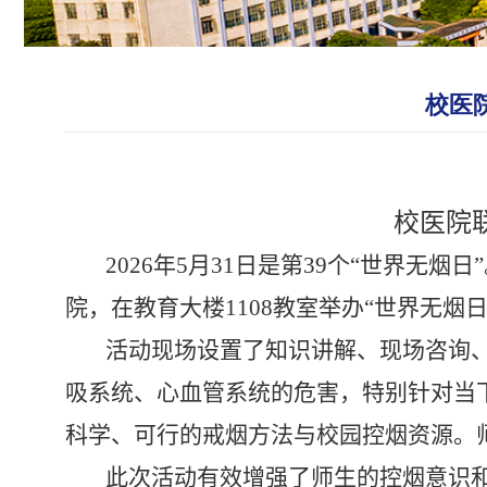
校医
校医院
2026
年
5
月
31
日是第
39
个“世界无烟日
院，在教育大楼
1108
教室举办“世界无烟
活动现场设置了知识讲解、现场咨询
吸系统、心血管系统的危害，特别针对当下
科学、可行的戒烟方法与校园控烟资源。
此次活动有效增强了师生的控烟意识